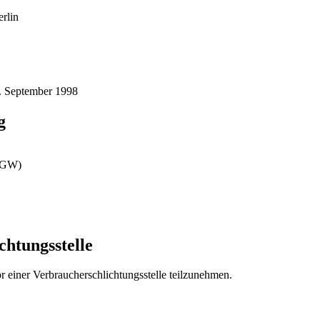
rlin
4. September 1998
g
(BGW)
chtungs­stelle
vor einer Verbraucherschlichtungsstelle teilzunehmen.